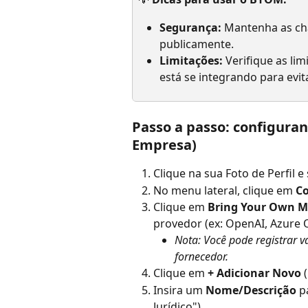
Segurança:
 Mantenha as cha
publicamente.
Limitações:
 Verifique as li
está se integrando para evit
Passo a passo: configura
Empresa)
Clique na sua Foto de Perfil e
No menu lateral, clique em 
Co
Clique em 
Bring Your Own M
provedor (ex: OpenAI, Azure 
Nota: Você pode registrar 
fornecedor.
Clique em 
+ Adicionar Novo
 (
Insira um 
Nome/Descrição
 p
Jurídico").