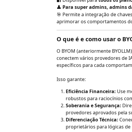
🔐 Disponível para 
todos os plano
👤 
Para super admins, admins d
🎯 Permite a integração de chave
aprimorar os comportamentos do
O que é e como usar o B
O BYOM (anteriormente BYOLLM) d
conectem vários provedores de I
específicos para cada comportam
Isso garante:
Eficiência Financeira:
 Use mo
robustos para raciocínios co
Soberania e Segurança:
 Dir
provedores aprovados pela su
Diferenciação Técnica:
 Cone
proprietários para lógicas de