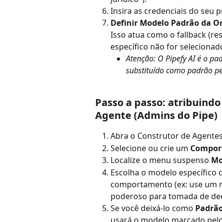
Insira as credenciais do seu 
Definir Modelo Padrão da Or
Isso atua como o fallback (r
específico não for selecionad
Atenção: O Pipefy AI é o pad
substituído como padrão pe
Passo a passo: atribuind
Agente (Admins do Pipe)
Abra o Construtor de Agentes
Selecione ou crie um 
Compor
Localize o menu suspenso 
Mo
Escolha o modelo específico 
comportamento (ex: use um m
poderoso para tomada de dec
Se você deixá-lo como 
Padrão
usará o modelo marcado pel