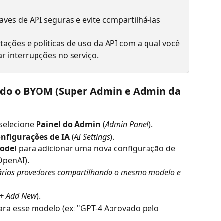
ves de API seguras e evite compartilhá-las 
mitações e políticas de uso da API com a qual você 
ar interrupções no serviço.
ndo o BYOM (Super Admin e Admin da 
 selecione 
Painel do Admin
 (
Admin Panel
).
nfigurações de IA
 (
AI Settings
).
odel
 para adicionar uma nova configuração de 
OpenAI).
vários provedores compartilhando o mesmo modelo e 
+ Add New
).
ara esse modelo (ex: "GPT-4 Aprovado pelo 