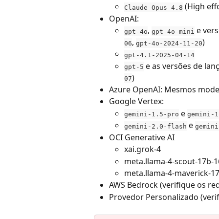
 (High eff
Claude Opus 4.8
OpenAI:
, 
 e ver
gpt-4o
gpt-4o-mini
, 
)
06
gpt-4o-2024-11-20
gpt-4.1-2025-04-14
 e as versões de lan
gpt-5
)
07
Azure OpenAI: Mesmos mode
Google Vertex:
 e 
gemini-1.5-pro
gemini-1
 e 
gemini-2.0-flash
gemini
OCI Generative AI
xai.grok-4
meta.llama-4-scout-17b-1
meta.llama-4-maverick-17
AWS Bedrock (verifique os req
Provedor Personalizado (verif