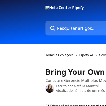
Passar para o conteúdo principal
Pesquisar artigos...
Todas as coleções
Pipefy AI
Gove
Bring Your Own
Conecte e Gerencie Múltiplos Mode
Escrito por
Natália Manffré
Atualizado há mais de um mês