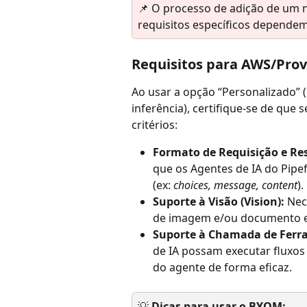
📌 O processo de adição de um n
requisitos específicos dependem
Requisitos para AWS/Prov
Ao usar a opção “Personalizado” 
inferência), certifique-se de que
critérios:
Formato de Requisição e Re
que os Agentes de IA do Pipe
(ex: 
choices, message, content
).
Suporte à Visão (Vision):
 Nec
de imagem e/ou documento e
Suporte à Chamada de Ferram
de IA possam executar fluxos 
do agente de forma eficaz.
💡 
Dicas para usar o BYOM: