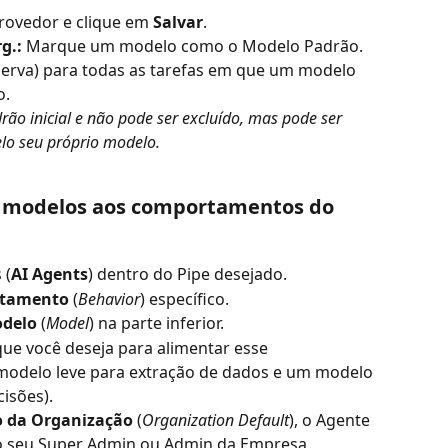
provedor e clique em 
Salvar
.
g.:
 Marque um modelo como o Modelo Padrão. 
eserva) para todas as tarefas em que um modelo 
o.
rão inicial e não pode ser excluído, mas pode ser 
lo seu próprio modelo.
o modelos aos comportamentos do 
 (
AI Agents
) dentro do Pipe desejado.
tamento
 (
Behavior
) específico.
delo
 (
Model
) na parte inferior.
que você deseja para alimentar esse 
odelo leve para extração de dados e um modelo 
isões).
 da Organização
 (
Organization Default
), o Agente 
o seu Super Admin ou Admin da Empresa.