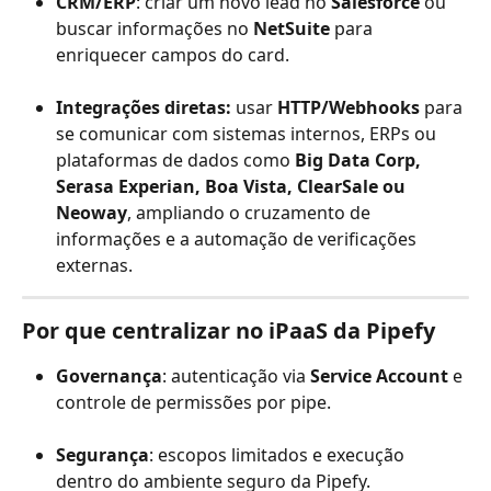
CRM/ERP
: criar um novo lead no 
Salesforce
 ou 
buscar informações no 
NetSuite
 para 
enriquecer campos do card.
Integrações diretas:
 usar 
HTTP/Webhooks
 para 
se comunicar com sistemas internos, ERPs ou 
plataformas de dados como 
Big Data Corp, 
Serasa Experian, Boa Vista, ClearSale ou 
Neoway
, ampliando o cruzamento de 
informações e a automação de verificações 
externas.
Por que centralizar no iPaaS da Pipefy
Governança
: autenticação via 
Service Account
 e 
controle de permissões por pipe.
Segurança
: escopos limitados e execução 
dentro do ambiente seguro da Pipefy.