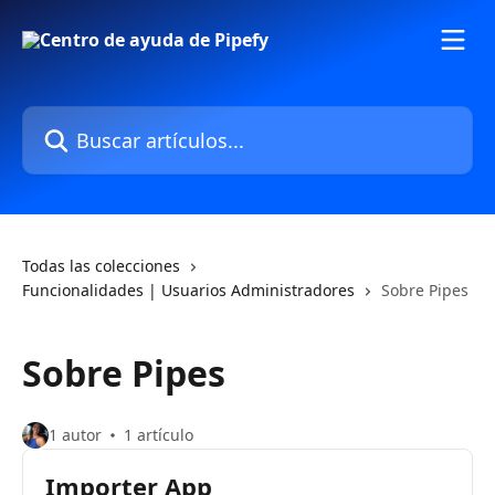
Ir al contenido principal
Buscar artículos...
Todas las colecciones
Funcionalidades | Usuarios Administradores
Sobre Pipes
Sobre Pipes
1 autor
1 artículo
Importer App