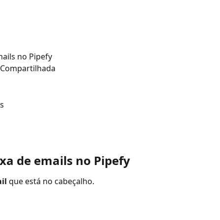
ails no Pipefy
l Compartilhada
s
xa de emails no Pipefy
il
 que está no cabeçalho.