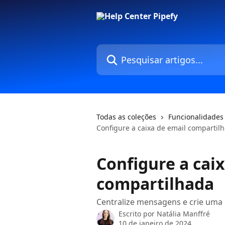
Passar para o conteúdo principal
Pesquisar artigos...
Todas as coleções
Funcionalidades
Configure a caixa de email compartil
Configure a cai
compartilhada
Centralize mensagens e crie uma c
Escrito por
Natália Manffré
10 de janeiro de 2024