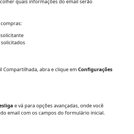
scolher quais informações do email serão 
.
 compras:
olicitante
 solicitados
l Compartilhada, abra e clique em 
Configurações 
esliga
 e vá para opções avançadas, onde você 
o email com os campos do formulário inicial. 