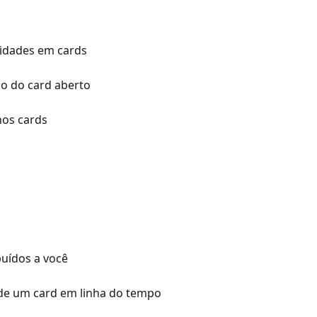
lidades em cards
ão do card aberto
nos cards
buídos a você
 de um card em linha do tempo