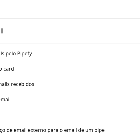
l
ls pelo Pipefy
o card
mails recebidos
email
o de email externo para o email de um pipe